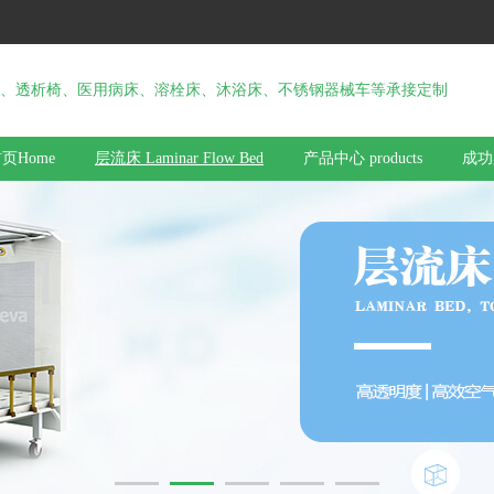
、透析椅、医用病床、溶栓床、沐浴床、不锈钢器械车等承接定制
页Home
层流床 Laminar Flow Bed
产品中心 products
成功案
于我们 about us
联系我们 contact us
优势图大图列表
关于我