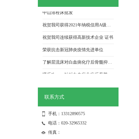
中山溶栓床批发
祝贺我司获得2021年纳税信用A级荣誉证书
祝贺我司连续获得高新技术企业 证书
荣获抗击新冠肺炎疫情先进单位
了解层流床对白血病化疗后骨髓抑制期病人的应用及护理！
曦乐欢——针对白血病化疗后骨髓抑制期病人，层流床的使用与护理！
联系方式
手机：13312890575
电话：020-32965332
传真：