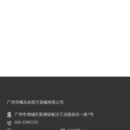
广州市曦乐欢医疗器械有限公司
广州市增城区新塘镇银沙工业园创业一路7号
020-32965332