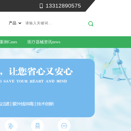
13312890575
例Cases
医疗器械资讯news
们 about us