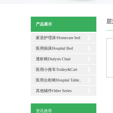
中山溶栓床批发
层流
产品展示
祝贺我司获得2021年纳税信用A级荣誉证书
家居护理床/Homecare bed
祝贺我司连续获得高新技术企业 证书
医用病床Hospital Bed
荣获抗击新冠肺炎疫情先进单位
透析椅Dialysis Chair
了解层流床对白血病化疗后骨髓抑制期病人的应用及护理！
医用小推车Trolley&Cart
曦乐欢——针对白血病化疗后骨髓抑制期病人，层流床的使用与护理！
医用台柜椅Hospital Table、
预防粒细胞缺乏病人感染 使用移动式层流床的效果
Cabinets、Chair
其他辅件Other Series
北京溶栓床生产厂家
湖南溶栓床用途
资讯推荐
江门溶栓床咨询电话