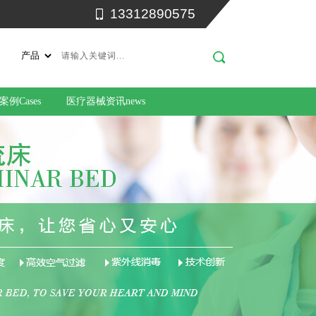
13312890575
例Cases
医疗器械资讯news
们 about us