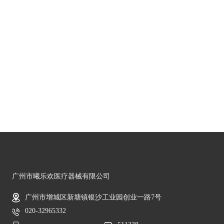
广州市曦乐欢医疗器械有限公司
广州市增城区新塘镇银沙工业园创业一路7号
020-32965332