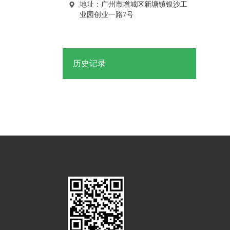
了解层流床对白血病化疗后骨髓抑制期病人的应用及护理！
地址：广州市增城区新塘镇银沙工
业园创业一路7号
曦乐欢——针对白血病化疗后骨髓抑制期病人，层流床的使用与护理！
历史记录