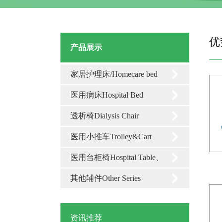
优
产品展示
家居护理床/Homecare bed
医用病床Hospital Bed
透析椅Dialysis Chair
医用小推车Trolley&Cart
医用台柜椅Hospital Table、
中山溶栓床批发
Cabinets、Chair
其他辅件Other Series
祝贺我司获得2021年纳税信用A级荣誉证书
祝贺我司连续获得高新技术企业 证书
资讯推荐