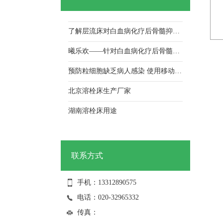
荣获抗击新冠肺炎疫情先进单位
了解层流床对白血病化疗后骨髓抑制期病人的应用及护理！
曦乐欢——针对白血病化疗后骨髓抑制期病人，层流床的使用与护理！
预防粒细胞缺乏病人感染 使用移动式层流床的效果
北京溶栓床生产厂家
湖南溶栓床用途
江门溶栓床咨询电话
中山溶栓床批发
联系方式
祝贺我司获得2021年纳税信用A级荣誉证书
手机：13312890575
祝贺我司连续获得高新技术企业 证书
电话：020-32965332
荣获抗击新冠肺炎疫情先进单位
传真：