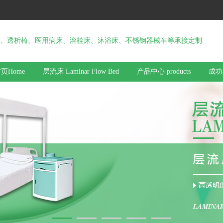
、透析椅、医用病床、溶栓床、沐浴床、不锈钢器械车等承接定制
页Home
层流床 Laminar Flow Bed
产品中心 products
成功案
于我们 about us
联系我们 contact us
优势图大图列表
关于我