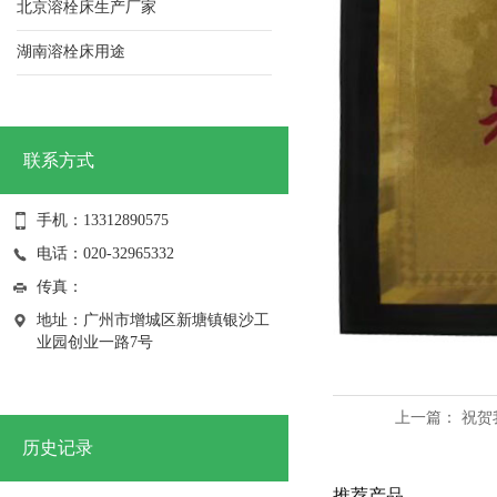
湖南溶栓床用途
江门溶栓床咨询电话
中山溶栓床批发
联系方式
祝贺我司获得2021年纳税信用A级荣誉证书
祝贺我司连续获得高新技术企业 证书
手机：13312890575
电话：020-32965332
荣获抗击新冠肺炎疫情先进单位
传真：
了解层流床对白血病化疗后骨髓抑制期病人的应用及护理！
地址：广州市增城区新塘镇银沙工
业园创业一路7号
曦乐欢——针对白血病化疗后骨髓抑制期病人，层流床的使用与护理！
上一篇：
祝贺
历史记录
推荐产品