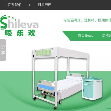
联系我们
阿里巴巴
专注层流床、透析椅、医用病
首页Home
层流床 
关于我们 about us