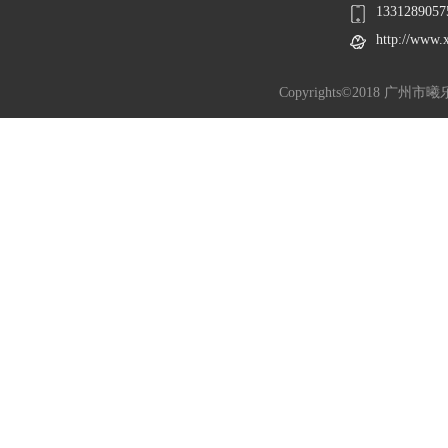
1331289057
http://www.
Copyrights©2018 广州市曦