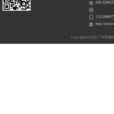
020-329653
1331289057
http://www.
Copyrights©2018 广州市曦