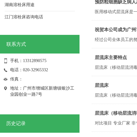
预防粒细胞缺乏病人
湖南溶栓床用途
江门溶栓床咨询电话
中山溶栓床批发
祝贺本公司成为广州
祝贺我司获得2021年纳税信用A级荣誉证书
联系方式
祝贺我司连续获得高新技术企业 证书
层流床主要特点
手机：13312890575
荣获抗击新冠肺炎疫情先进单位
电话：020-32965332
了解层流床对白血病化疗后骨髓抑制期病人的应用及护理！
传真：
层流床
曦乐欢——针对白血病化疗后骨髓抑制期病人，层流床的使用与护理！
地址：广州市增城区新塘镇银沙工
业园创业一路7号
层流床（移动层流消
历史记录
对比项目 专业厂家 