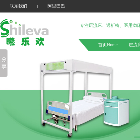
联系我们
阿里巴巴
专注层流床、透析椅、医用病
首页Home
层流床 
关于我们 about us