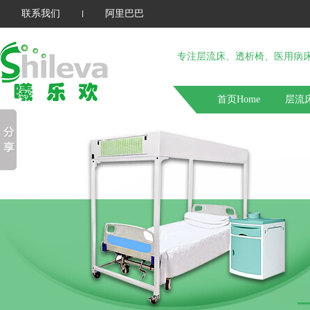
联系我们
阿里巴巴
专注层流床、透析椅、医用病
首页Home
层流床 
关于我们 about us