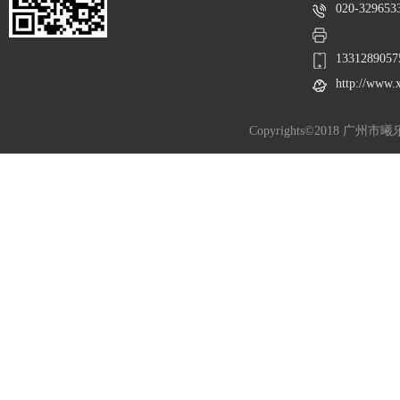
020-329653
1331289057
http://www.
Copyrights©2018 广州市曦