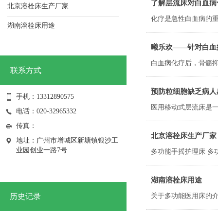
了解层流床对白血病
北京溶栓床生产厂家
湖南溶栓床用途
江门溶栓床咨询电话
曦乐欢——针对白血
中山溶栓床批发
联系方式
祝贺我司获得2021年纳税信用A级荣誉证书
预防粒细胞缺乏病人
手机：13312890575
祝贺我司连续获得高新技术企业 证书
电话：020-32965332
荣获抗击新冠肺炎疫情先进单位
传真：
北京溶栓床生产厂家
了解层流床对白血病化疗后骨髓抑制期病人的应用及护理！
地址：广州市增城区新塘镇银沙工
业园创业一路7号
曦乐欢——针对白血病化疗后骨髓抑制期病人，层流床的使用与护理！
湖南溶栓床用途
历史记录